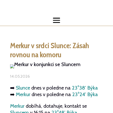
Merkur v srdci Slunce: Zásah
rovnou na komoru
14.05.2026
➡️
Slunce
dnes v poledne na
23°38′ Býka
➡️
Merkur
dnes v poledne na
23°24′ Býka
Merkur
dobíhá, dotahuje, kontakt se
Sluncem
v 16:15 na
23°48′ Býka
.