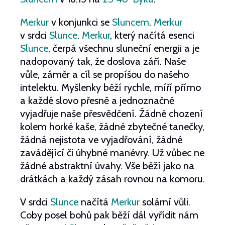
Merkur
v konjunkci se
Sluncem
.
Merkur
v srdci
Slunce
.
Merkur
, který načítá esenci
Slunce
, čerpá všechnu sluneční energii a je
nadopovaný tak, že doslova září. Naše
vůle, záměr a cíl se propíšou do našeho
intelektu. Myšlenky běží rychle, míří přímo
a každé slovo přesně a jednoznačně
vyjadřuje naše přesvědčení. Žádné chození
kolem horké kaše, žádné zbytečné tanečky,
žádná nejistota ve vyjadřování, žádné
zavádějící či úhybné manévry. Už vůbec ne
žádné abstraktní úvahy. Vše běží jako na
drátkách a každý zásah rovnou na komoru.
V srdci
Slunce
načítá
Merkur
solární vůli.
Coby posel bohů pak běží dál vyřídit nám