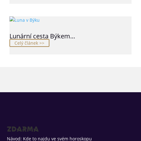
Lunární cesta Býkem…
Celý článek >>
ZDARMA
Návod: Kde to najdu ve svém horoskopu