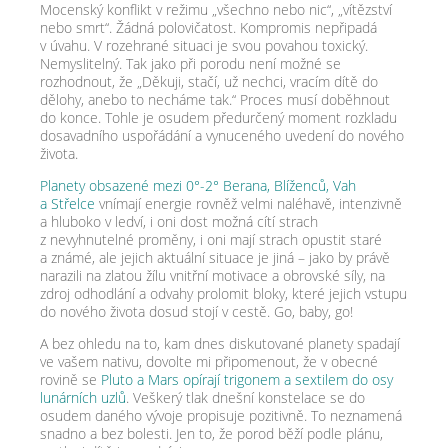
Mocenský konflikt v režimu „všechno nebo nic“, „vítězství
nebo smrt“. Žádná polovičatost. Kompromis nepřipadá
v úvahu. V rozehrané situaci je svou povahou toxický.
Nemyslitelný. Tak jako při porodu není možné se
rozhodnout, že „Děkuji, stačí, už nechci, vracím dítě do
dělohy, anebo to necháme tak.“ Proces musí doběhnout
do konce. Tohle je osudem předurčený moment rozkladu
dosavadního uspořádání a vynuceného uvedení do nového
života.
Planety obsazené mezi 0°-2° Berana, Blíženců, Vah
a Střelce
vnímají energie rovněž velmi naléhavě, intenzivně
a hluboko v ledví, i oni dost možná cítí strach
z nevyhnutelné proměny, i oni mají strach opustit staré
a známé, ale jejich aktuální situace je jiná – jako by právě
narazili na zlatou žílu vnitřní motivace a obrovské síly, na
zdroj odhodlání a odvahy prolomit bloky, které jejich vstupu
do nového života dosud stojí v cestě. Go, baby, go!
A bez ohledu na to, kam dnes diskutované planety spadají
ve vašem nativu, dovolte mi připomenout, že v obecné
rovině se
Pluto a Mars opírají trigonem a sextilem do osy
lunárních uzlů
. Veškerý tlak dnešní konstelace se do
osudem daného vývoje propisuje pozitivně. To neznamená
snadno a bez bolesti. Jen to, že porod běží podle plánu,