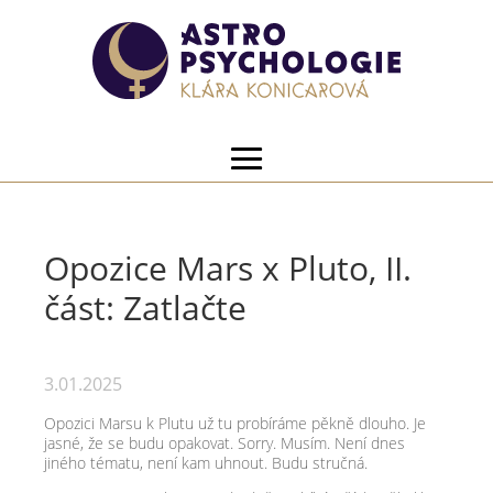
Opozice Mars x Pluto, II.
část: Zatlačte
3.01.2025
Opozici Marsu k Plutu už tu probíráme pěkně dlouho. Je
jasné, že se budu opakovat. Sorry. Musím. Není dnes
jiného tématu, není kam uhnout. Budu stručná.