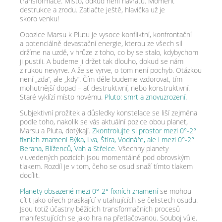
transformace. Místo, odkud není návratu. Moment
destrukce a zrodu. Zatlačte ještě, hlavička už je
skoro venku!
Opozice Marsu k Plutu je vysoce konfliktní, konfrontační
a potenciálně devastační energie, kterou ze všech sil
držíme na uzdě, v hrůze z toho, co by se stalo, kdybychom
ji pustili. A budeme ji držet tak dlouho, dokud se nám
z rukou nevyrve. A že se vyrve, o tom není pochyb. Otázkou
není „zda“, ale „kdy“. Čím déle budeme vzdorovat, tím
mohutnější dopad – ať destruktivní, nebo konstruktivní.
Staré vyklízí místo novému.
Pluto: smrt a znovuzrození.
Subjektivní prožitek a důsledky konstelace se liší zejména
podle toho, nakolik se vás aktuální pozice obou planet,
Marsu a Pluta, dotýkají.
Zkontrolujte si prostor mezi 0°-2°
fixních znamení Býka, Lva, Štíra, Vodnáře, ale i mezi 0°-2°
Berana, Blíženců, Vah a Střelce.
Všechny planety
v uvedených pozicích jsou momentálně pod obrovským
tlakem. Rozdíl je v tom, čeho se osud snaží tímto tlakem
docílit.
Planety obsazené mezi 0°-2° fixních znamení
se mohou
cítit jako ořech praskající v utahujících se čelistech osudu.
Jsou totiž účastny běžících transformačních procesů
manifestujících se jako hra na přetlačovanou. Souboj vůle.