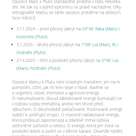
Opozice Mars x Pluto standardně probíhá v řádu několika
dní. Ne tak ta, v jejímž epicentru se právě nacházíme. Díky
retrograditě Marsu se tahle opozice protáhne na dobrých
šest měsíců:
3.11.2024 – první přesný zákryt
na 29°46‘ Raka (Mars) /​
Kozoroha (Pluto)
3.1.2025 – druhý přesný zákryt
na 1°08‘ Lva (Mars, R) /​
Vodnáře (Pluto)
27.4.2025 – třetí a poslední přesný zákryt
na 3°48‘ Lva
(Mars) /​Vodnáře (Pluto)
Opozice Marsu k Plutu není snadným tranzitem. Jen na ni
pomyslím, cítím, jak mi krev tepe v hlavě. Bavíme se
o urgentní, silové, intenzivní a agresivní energii.
O nakumulované, dosud zablokované energii kumulující se
v ložisku sopky (metafora, anebo ne) těsně před
výbuchem. O dlouhodobě potlačované, frustrované energii
spějící k uvolňující erupci. O masivně natlakované energii,
která probouzí zapomenutá a zdánlivě mrtvá ložiska
vytěsněné zuřivosti a vzteku. O energii, která jen čeká na
poslední dotek a uvolní se v běsné katarzi. Okamžik totální