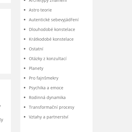
Archetypy znamení
Astro teorie
Autentické sebevyjádření
Dlouhodobé konstelace
Krátkodobé konstelace
Ostatní
Otázky z konzultací
Planety
Pro fajnšmekry
Psychika a emoce
Rodinná dynamika
v
Transformační procesy
Vztahy a partnerství
ty