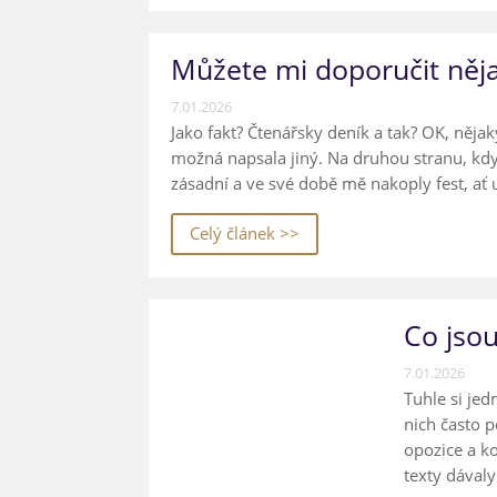
Můžete mi doporučit něja
7.01.2026
Jako fakt? Čtenářsky deník a tak? OK, něja
možná napsala jiný. Na druhou stranu, kdy
zásadní a ve své době mě nakoply fest, ať
Celý článek >>
Co jsou
7.01.2026
Tuhle si jed
nich často p
opozice a ko
texty dávaly 