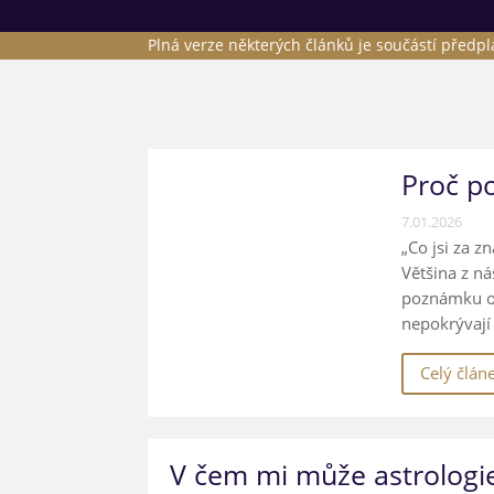
Plná verze některých článků je součástí předp
Proč po
7.01.2026
„Co jsi za z
Většina z n
poznámku o a
nepokrývají 
Celý člán
V čem mi může astrologi