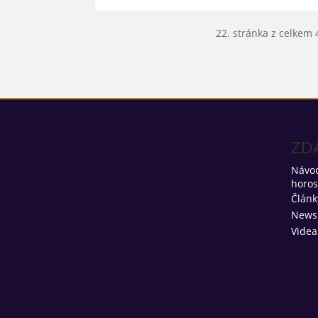
22. stránka z celkem 
ZD
Návod
horo
Článk
Newsl
Videa