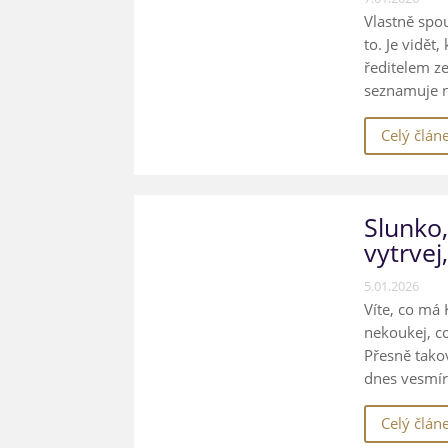
Vlastně spo
to. Je vidět
ředitelem z
seznamuje na
Celý člán
Slunko
vytrvej,
5.01.2026
Víte, co má 
nekoukej, co
Přesně tako
dnes vesmír 
Celý člán