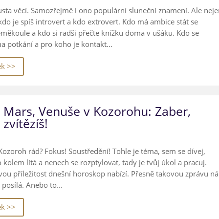
usta věcí. Samozřejmě i ono populární sluneční znamení. Ale neje
, kdo je spíš introvert a kdo extrovert. Kdo má ambice stát se
eměkoule a kdo si radši přečte knížku doma v ušáku. Kdo se
 potkání a pro koho je kontakt...
ek >>
, Mars, Venuše v Kozorohu: Zaber,
 zvítězíš!
Kozoroh rád? Fokus! Soustředění! Tohle je téma, sem se dívej,
 kolem lítá ​a nenech se rozptylovat, tady je tvůj úkol a pracuj.
vou příležitost dnešní horoskop nabízí. Přesně takovou zprávu n
posílá. Anebo to...
ek >>