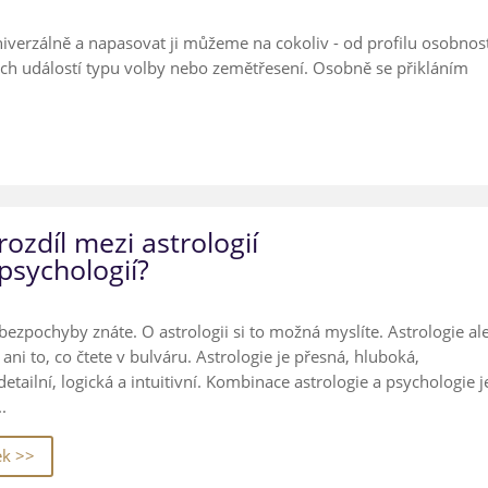
univerzálně a napasovat ji můžeme na cokoliv - od profilu osobnos
ých událostí typu volby nebo zemětřesení. Osobně se přikláním
 rozdíl mezi astrologií
psychologií?
bezpochyby znáte. O astrologii si to možná myslíte. Astrologie al
 ani to, co čtete v bulváru. Astrologie je přesná, hluboká,
etailní, logická a intuitivní. Kombinace astrologie a psychologie j
.
ek >>