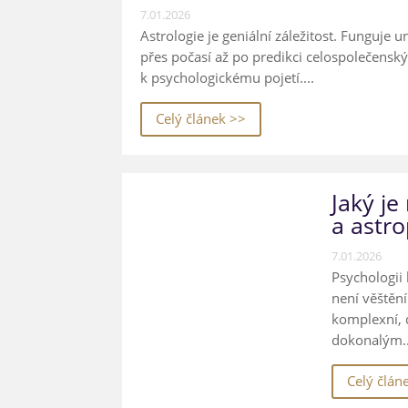
7.01.2026
Astrologie je geniální záležitost. Funguje 
přes počasí až po predikci celospolečensk
k psychologickému pojetí....
Celý článek >>
Jaký je
a astro
7.01.2026
Psychologii 
není věštění
komplexní, d
dokonalým..
Celý člán