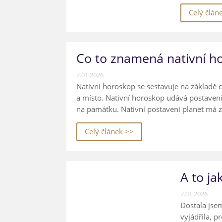
Celý člán
Co to znamená nativní h
7.01.2026
Nativní horoskop se sestavuje na základě 
a místo. Nativní horoskop udává postaven
na památku. Nativní postavení planet má zá
Celý článek >>
A to ja
7.01.2026
Dostala jse
vyjádřila, p