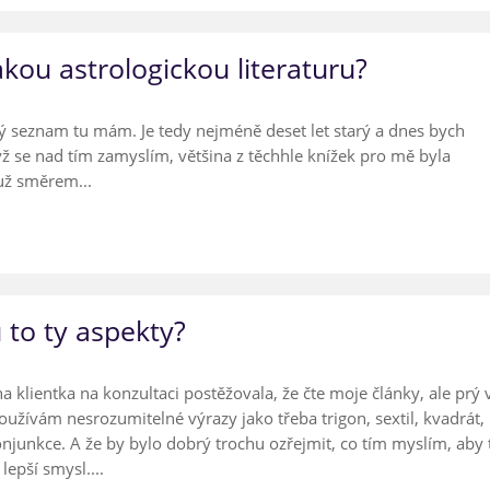
kou astrologickou literaturu?
ký seznam tu mám. Je tedy nejméně deset let starý a dnes bych
ž se nad tím zamyslím, většina z těchhle knížek pro mě byla
 už směrem...
 to ty aspekty?
na klientka na konzultaci postěžovala, že čte moje články, ale prý 
oužívám nesrozumitelné výrazy jako třeba trigon, sextil, kvadrát,
njunkce. A že by bylo dobrý trochu ozřejmit, co tím myslím, aby 
lepší smysl....