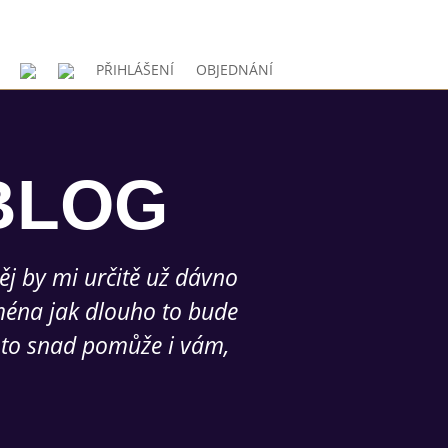
PŘIHLÁŠENÍ
OBJEDNÁNÍ
BLOG
ěj by mi určitě už dávno
ejména jak dlouho to bude
d to snad pomůže i vám,