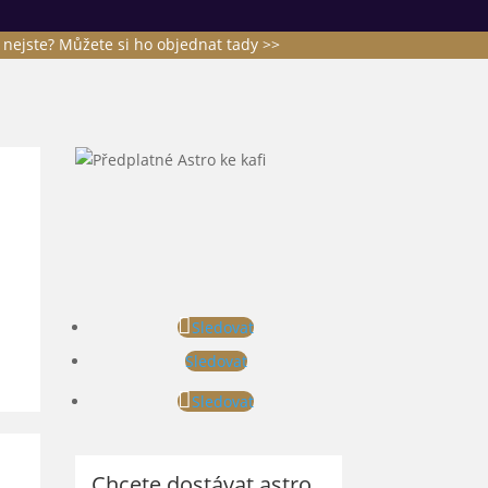
ě nejste?
Můžete si ho objednat tady >>
Sledovat
Sledovat
Sledovat
Chcete dostávat astro