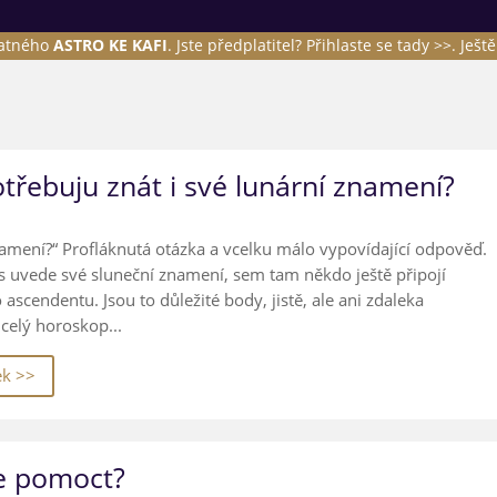
latného
ASTRO KE KAFI
. Jste předplatitel?
Přihlaste se tady >>
. Ješt
třebuju znát i své lunární znamení?
namení?“ Profláknutá otázka a vcelku málo vypovídající odpověď.
ás uvede své sluneční znamení, sem tam někdo ještě připojí
scendentu. Jsou to důležité body, jistě, ale ani zdaleka
celý horoskop...
ek >>
e pomoct?