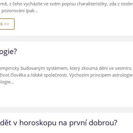
mě, z čeho vycházíte ve svém popisu charakteristiky, zda z osobn
 pozorování (pak...
ek >>
logie?
letí empiricky budovaným systémem, který zkoumá dění ve vesmíru
 život člověka a lidské společnosti. Výchozím principem astrologie
ogie...
idět v horoskopu na první dobrou?