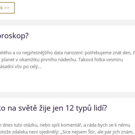
ek >>
oroskop?
celého a co nejpřesnějšího data narození: potřebujeme znát den, 
í planet v okamžiku prvního nádechu. Taková fotka vesmíru
sadní vliv po celý...
ko na světě žije jen 12 typů lidí?
m dnes tuto otázku, nebo spíš komentář, a ráda bych se k němu
rotože zdaleka není ojedinělý: „Sice nejsem Štír, ale pár jich znám.