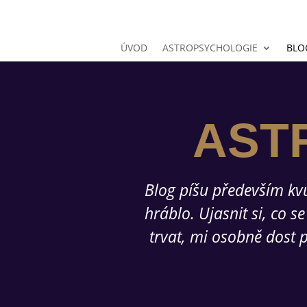
ÚVOD
ASTROPSYCHOLOGIE
BLO
AST
Blog píšu především kvů
hráblo. Ujasnit si, co s
trvat, mi osobně dost 