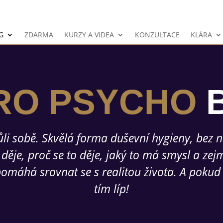
G
ZDARMA
KURZY A VIDEA
KONZULTACE
KLÁRA
RO PSYCHO
li sobě. Skvělá forma duševní hygieny, bez n
e děje, proč se to děje, jaký to má smysl a z
pomáhá srovnat se s realitou života. A poku
tím líp!