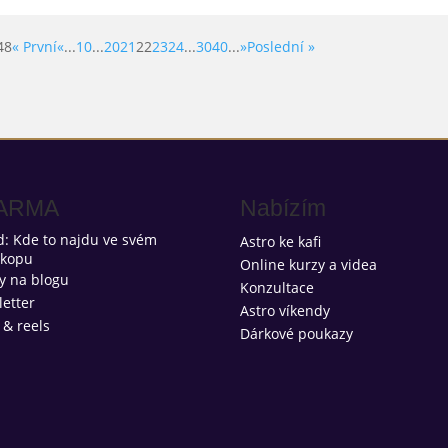
48
« První
«
...
10
...
20
21
22
23
24
...
30
40
...
»
Poslední »
ARMA
Nabízím
: Kde to najdu ve svém
Astro ke kafi
skopu
Online kurzy a videa
y na blogu
Konzultace
etter
Astro víkendy
 & reels
Dárkové poukazy