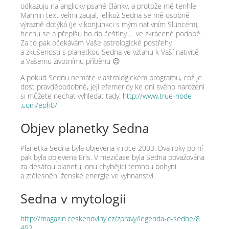
odkazuju na anglicky psané články, a protože mě tenhle
Marinin text velmi zaujal, jelikož Sedna se mě osobně
výrazně dotýká (je v konjunkci s mým nativním Sluncem),
hecnu se a přepíšu ho do češtiny … ve zkrácené podobě.
Za to pak očekávám Vaše astrologické postřehy
a zkušenosti s planetkou Sedna ve vztahu k Vaší nativitě
a Vašemu životnímu příběhu 😉
A pokud Sednu nemáte v astrologickém programu, což je
dost pravděpodobné, její efemeridy ke dni svého narození
si můžete nechat vyhledat tady:
http://​www​.true​-node​
.com/​e​p​h0/
Objev planetky Sedna
Planetka Sedna byla objevena v roce 2003. Dva roky po ní
pak byla objevena Eris. V mezičase byla Sedna považována
za desátou planetu, onu chybějící temnou bohyni
a ztělesnění ženské energie ve vyhnanství.
Sedna v mytologii
http://​magazin​.ceskenoviny​.cz/​z​p​r​a​v​y​/​l​e​g​e​n​d​a​-​o​-​s​e​d​n​e​/​8​
492