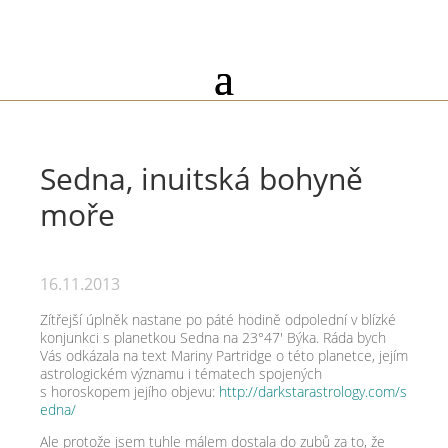
Sedna, inuitská bohyně
moře
16.11.2013
Zítřejší úplněk nastane po páté hodině odpolední v blízké
konjunkci s planetkou Sedna na 23°47′ Býka. Ráda bych
Vás odkázala na text Mariny Partridge o této planetce, jejím
astrologickém významu i tématech spojených
s horoskopem jejího objevu:
http://​darkstarastrology​.com/​s​
e​d​na/
Ale protože jsem tuhle málem dostala do zubů za to, že