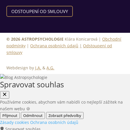
ODSTOUPENÍ OD SMLOUVY
© 2026 ASTROPSYCHOLOGIE
Klára Konicarová |
Obchodní
podmínky
|
Ochrana osobních údajů
|
Odstoupení od
smlouvy
Webdesign by
J.A.
&
A.G.
Spravovat souhlas
Používáme cookies, abychom vám nabídli co nejlepší zážitek na
našem webu 🍪
Přijmout
Odmítnout
Zobrazit předvolby
Zásady cookies
Ochrana osobních údajů
Spravovat souhlas