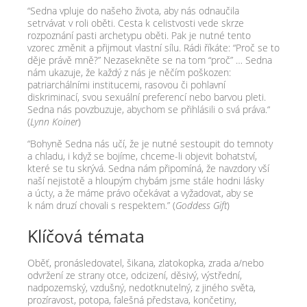
“Sedna vpluje do našeho života, aby nás odnaučila
setrvávat v roli oběti. Cesta k celistvosti vede skrze
rozpoznání pasti archetypu oběti. Pak je nutné tento
vzorec změnit a přijmout vlastní sílu. Rádi říkáte: “Proč se to
děje právě mně?” Nezasekněte se na tom “proč” … Sedna
nám ukazuje, že každý z nás je něčím poškozen:
patriarchálními institucemi, rasovou či pohlavní
diskriminací, svou sexuální preferencí nebo barvou pleti.
Sedna nás povzbuzuje, abychom se přihlásili o svá práva.“
(
Lynn Koiner
)
“Bohyně Sedna nás učí, že je nutné sestoupit do temnoty
a chladu, i když se bojíme, chceme-​li objevit bohatství,
které se tu skrývá. Sedna nám připomíná, že navzdory vší
naší nejistotě a hloupým chybám jsme stále hodni lásky
a úcty, a že máme právo očekávat a vyžadovat, aby se
k nám druzí chovali s respektem.” (
Goddess Gift
)
Klíčová témata
Oběť, pronásledovatel, šikana, zlatokopka, zrada a/​nebo
odvržení ze strany otce, odcizení, děsivý, výstřední,
nadpozemský, vzdušný, nedotknutelný, z jiného světa,
prozíravost, potopa, falešná představa, končetiny,