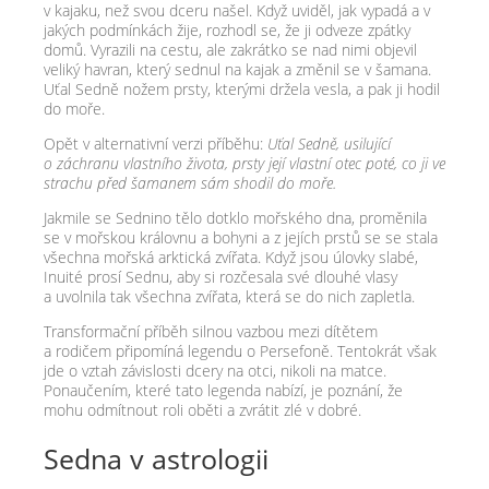
v kajaku, než svou dceru našel. Když uviděl, jak vypadá a v
jakých podmínkách žije, rozhodl se, že ji odveze zpátky
domů. Vyrazili na cestu, ale zakrátko se nad nimi objevil
veliký havran, který sednul na kajak a změnil se v šamana.
Uťal Sedně nožem prsty, kterými držela vesla, a pak ji hodil
do moře.
Opět v alternativní verzi příběhu:
Uťal Sedně, usilující
o záchranu vlastního života, prsty její vlastní otec poté, co ji ve
strachu před šamanem sám shodil do moře.
Jakmile se Sednino tělo dotklo mořského dna, proměnila
se v mořskou královnu a bohyni a z jejích prstů se se stala
všechna mořská arktická zvířata. Když jsou úlovky slabé,
Inuité prosí Sednu, aby si rozčesala své dlouhé vlasy
a uvolnila tak všechna zvířata, která se do nich zapletla.
Transformační příběh silnou vazbou mezi dítětem
a rodičem připomíná legendu o Persefoně. Tentokrát však
jde o vztah závislosti dcery na otci, nikoli na matce.
Ponaučením, které tato legenda nabízí, je poznání, že
mohu odmítnout roli oběti a zvrátit zlé v dobré.
Sedna v astrologii