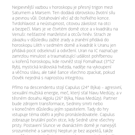
Nejpevnější vazbou v horoskopu je přesný trigon mezi
Saturnem a Marsem. Ten dodává obrovskou životní sílu
a pevnou vůli. Dotahování věcí až do hořkého konce.
Tvrdohlavost a neústupnost, citovou závislost na otci
a bezpečí. Mars je ve čtvrtém domě otce a v kvadrátu na
Venuši: nešťastné manželství a otcův hněv. Strach ze
závazku v důsledku zažité zrady a zranění přidává do
horoskopu Lilith v sedmém domě a kvadrát k Uranu jen
přidává pocit odseknutí a odvržení. Uran na IC naznačuje
zamrzlou minulost a traumatizující událost pohřbenou
u kořenů horoskopu, kde rovněž stojí Fomalhaut (3°52’
Ryb), mystická královská hvězda, naděje na vykoupení
a věčnou slávu, ale také šance všechno zpackat, pokud
člověk nejedná s naprostou integritou.
Přímo na descendentu stojí Capulus (24° Býka) – agresivní,
sexuální mužská energie, meč, který sťal hlavu Medúzy, a v
těsném dosahu Algolu (26° Býka, hlava Medúzy). Partner
bude zdrojem transformace, Sedniny smrti nebo
v konečném důsledku jejím spasitelem. Tady do hry
vstupuje téma oběti a jejího pronásledovatele. Capulus
zobrazuje brutální počin otce, kdy Sedně utne všechny
prsty. Postavení Slunce ve dvanáctém domě je nanejvýš
srozumitelné a samotný Neptun je bez aspektů, takže