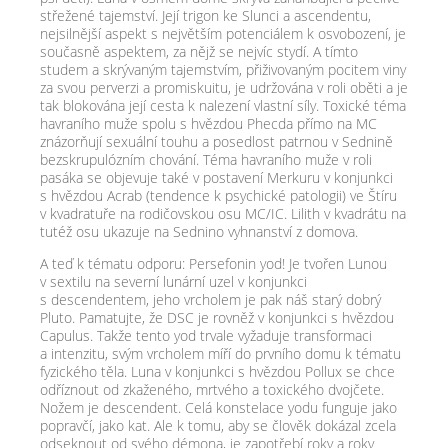
střežené tajemství. Její trigon ke Slunci a ascendentu,
nejsilnější aspekt s největším potenciálem k osvobození, je
současně aspektem, za nějž se nejvíc stydí. A tímto
studem a skrývaným tajemstvím, přiživovaným pocitem viny
za svou perverzi a promiskuitu, je udržována v roli oběti a je
tak blokována její cesta k nalezení vlastní síly. Toxické téma
havraního muže spolu s hvězdou Phecda přímo na MC
znázorňují sexuální touhu a posedlost patrnou v Sednině
bezskrupulózním chování. Téma havraního muže v roli
pasáka se objevuje také v postavení Merkuru v konjunkci
s hvězdou Acrab (tendence k psychické patologii) ve Štíru
v kvadratuře na rodičovskou osu MC/​IC. Lilith v kvadrátu na
tutéž osu ukazuje na Sednino vyhnanství z domova.
A teď k tématu odporu: Persefonin yod! Je tvořen Lunou
v sextilu na severní lunární uzel v konjunkci
s descendentem, jeho vrcholem je pak náš starý dobrý
Pluto. Pamatujte, že DSC je rovněž v konjunkci s hvězdou
Capulus. Takže tento yod trvale vyžaduje transformaci
a intenzitu, svým vrcholem míří do prvního domu k tématu
fyzického těla. Luna v konjunkci s hvězdou Pollux se chce
odříznout od zkaženého, mrtvého a toxického dvojčete.
Nožem je descendent. Celá konstelace yodu funguje jako
popravčí, jako kat. Ale k tomu, aby se člověk dokázal zcela
odseknout od svého démona, je zapotřebí roky a roky