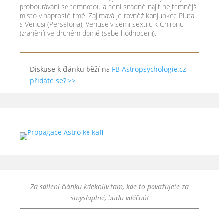
probourávání se temnotou a není snadné najít nejtemnější
místo v naprosté tmě. Zajímavá je rovněž konjunkce Pluta
s Venuší (Persefona), Venuše v semi-​sextilu k Chironu
(zranění) ve druhém domě (sebe hodnocení).
Diskuse k článku běží na
FB Astropsychologie.cz -
přidáte se? >>
Za sdílení článku kdekoliv tam, kde to považujete za
smysluplné, budu vděčná!