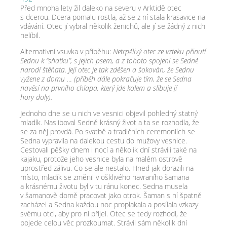
Před mnoha lety žil daleko na severu v Arktidě otec
s dcerou. Dcera pomalu rostla, až se z ní stala krasavice na
vdávání. Otec jí vybral několik ženichů, ale jí se žádný z nich
nelíbil.
Alternativní vsuvka v příběhu:
Netrpělivý otec ze vzteku přinutí
Sednu k “sňatku”, s jejich psem, a z tohoto spojení se Sedně
narodí štěňata. Její otec je tak zděšen a šokován, že Sednu
vyžene z domu … (příběh dále pokračuje tím, že se Sedna
navěsí na prvního chlapa, který jde kolem a slibuje jí
hory doly).
Jednoho dne se u nich ve vesnici objevil pohledný statný
mladík. Nasliboval Sedně krásný život a ta se rozhodla, že
se za něj provdá. Po svatbě a tradičních ceremoniích se
Sedna vypravila na dalekou cestu do mužovy vesnice.
Cestovali pěšky dnem i nocí a několik dní strávili také na
kajaku, protože jeho vesnice byla na malém ostrově
uprostřed zálivu. Co se ale nestalo. Hned jak dorazili na
místo, mladík se změnil v ošklivého havraního šamana
a krásnému životu byl v tu ránu konec. Sedna musela
v šamanově domě pracovat jako otrok. Šaman s ní špatně
zacházel a Sedna každou noc proplakala a posílala vzkazy
svému otci, aby pro ni přijel. Otec se tedy rozhodl, že
pojede celou věc prozkoumat. Strávil sám několik dní