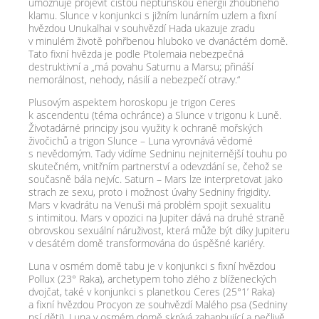
umožňuje projevit čistou neptunskou energii zhoubného
klamu. Slunce v konjunkci s jižním lunárním uzlem a fixní
hvězdou Unukalhai v souhvězdí Hada ukazuje zradu
v minulém životě pohřbenou hluboko ve dvanáctém domě.
Tato fixní hvězda je podle Ptolemaia nebezpečná
destruktivní a „má povahu Saturnu a Marsu; přináší
nemorálnost, nehody, násilí a nebezpečí otravy.“
Plusovým aspektem horoskopu je trigon Ceres
k ascendentu (téma ochránce) a Slunce v trigonu k Luně.
Životadárné principy jsou využity k ochraně mořských
živočichů a trigon Slunce – Luna vyrovnává vědomé
s nevědomým. Tady vidíme Sedninu nejniternější touhu po
skutečném, vnitřním partnerství a odevzdání se, čehož se
současně bála nejvíc. Saturn – Mars lze interpretovat jako
strach ze sexu, proto i možnost úvahy Sedniny frigidity.
Mars v kvadrátu na Venuši má problém spojit sexualitu
s intimitou. Mars v opozici na Jupiter dává na druhé straně
obrovskou sexuální náruživost, která může být díky Jupiteru
v desátém domě transformována do úspěšné kariéry.
Luna v osmém domě tabu je v konjunkci s fixní hvězdou
Pollux (23° Raka), archetypem toho zlého z blíženeckých
dvojčat, také v konjunkci s planetkou Ceres (25°1’ Raka)
a fixní hvězdou Procyon ze souhvězdí Malého psa (Sedniny
psí děti). Luna v osmém domě skrývá zahanbující a pečlivě