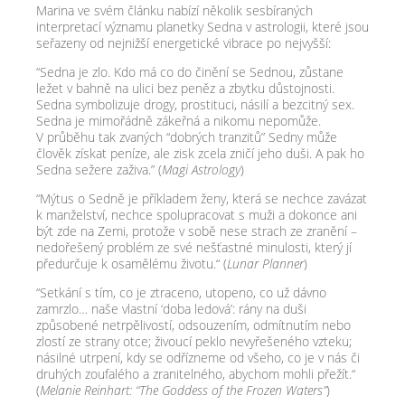
Marina ve svém článku nabízí několik sesbíraných
interpretací významu planetky Sedna v astrologii, které jsou
seřazeny od nejnižší energetické vibrace po nejvyšší:
“Sedna je zlo. Kdo má co do činění se Sednou, zůstane
ležet v bahně na ulici bez peněz a zbytku důstojnosti.
Sedna symbolizuje drogy, prostituci, násilí a bezcitný sex.
Sedna je mimořádně zákeřná a nikomu nepomůže.
V průběhu tak zvaných “dobrých tranzitů” Sedny může
člověk získat peníze, ale zisk zcela zničí jeho duši. A pak ho
Sedna sežere zaživa.” (
Magi Astrology
)
“Mýtus o Sedně je příkladem ženy, která se nechce zavázat
k manželství, nechce spolupracovat s muži a dokonce ani
být zde na Zemi, protože v sobě nese strach ze zranění –
nedořešený problém ze své nešťastné minulosti, který jí
předurčuje k osamělému životu.“ (
Lunar Planner
)
“Setkání s tím, co je ztraceno, utopeno, co už dávno
zamrzlo… naše vlastní ‘doba ledová’: rány na duši
způsobené netrpělivostí, odsouzením, odmítnutím nebo
zlostí ze strany otce; živoucí peklo nevyřešeného vzteku;
násilné utrpení, kdy se odřízneme od všeho, co je v nás či
druhých zoufalého a zranitelného, abychom mohli přežít.“
(
Melanie Reinhart: “The Goddess of the Frozen Waters”
)