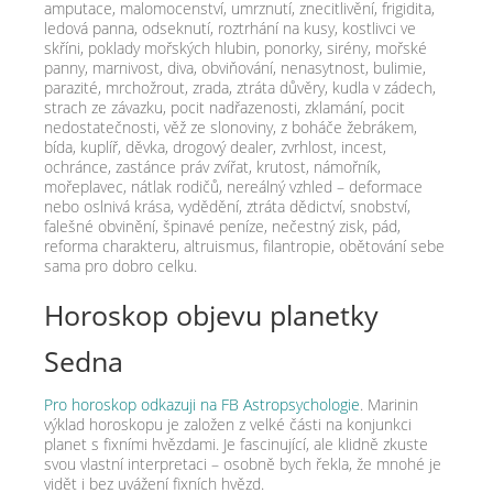
amputace, malomocenství, umrznutí, znecitlivění, frigidita,
ledová panna, odseknutí, roztrhání na kusy, kostlivci ve
skříni, poklady mořských hlubin, ponorky, sirény, mořské
panny, marnivost, diva, obviňování, nenasytnost, bulimie,
parazité, mrchožrout, zrada, ztráta důvěry, kudla v zádech,
strach ze závazku, pocit nadřazenosti, zklamání, pocit
nedostatečnosti, věž ze slonoviny, z boháče žebrákem,
bída, kuplíř, děvka, drogový dealer, zvrhlost, incest,
ochránce, zastánce práv zvířat, krutost, námořník,
mořeplavec, nátlak rodičů, nereálný vzhled – deformace
nebo oslnivá krása, vydědění, ztráta dědictví, snobství,
falešné obvinění, špinavé peníze, nečestný zisk, pád,
reforma charakteru, altruismus, filantropie, obětování sebe
sama pro dobro celku.
Horoskop objevu planetky
Sedna
Pro horoskop odkazuji na FB Astropsychologie
. Marinin
výklad horoskopu je založen z velké části na konjunkci
planet s fixními hvězdami. Je fascinující, ale klidně zkuste
svou vlastní interpretaci – osobně bych řekla, že mnohé je
vidět i bez uvážení fixních hvězd.