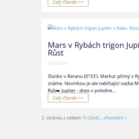
Celý článek >>
Mars v Rybách trigon Jupi
Růst
21.03.2026
Slunko v Beranu (0°33'). Merkur přímý v Ry
známe. Novinkou je ale nabíhající vazba M
Ryb➡️ Jupiter - dnes v poledne...
Celý článek >>
2. stránka z celkem 7
«
1
2
3
4
5
...
»
Poslední »