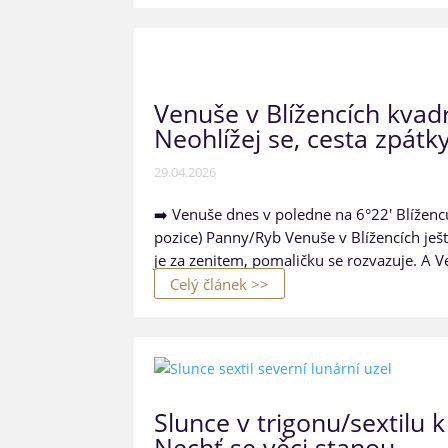
Venuše v Blížencích kvad
Neohlížej se, cesta zpát
29.04.2026
➡️ Venuše dnes v poledne na 6°22' Blíženců➡
pozice) Panny/Ryb Venuše v Blížencích ještě
je za zenitem, pomaličku se rozvazuje. A V
Celý článek >>
Slunce v trigonu/​sextilu 
Nechť se věci stanou…