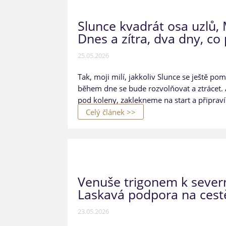
Slunce kvadrát osa uzlů,
Dnes a zítra, dva dny, c
25.05.2026
Tak, moji milí, jakkoliv Slunce se ještě po
během dne se bude rozvolňovat a ztrácet
pod koleny, zaklekneme na start a připraví
Celý článek >>
Venuše trigonem k sever
Laskavá podpora na ces
23.05.2026