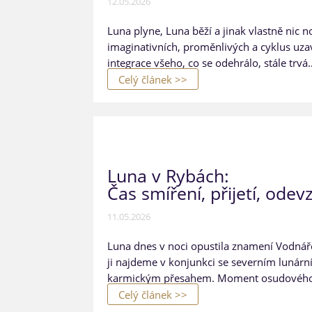
12.05.2026
Luna plyne, Luna běží a jinak vlastně nic 
imaginativních, proměnlivých a cyklus uzav
integrace všeho, co se odehrálo, stále trvá
Celý článek >>
Luna v Rybách:
Čas smíření, přijetí, ode
11.05.2026
Luna dnes v noci opustila znamení Vodnáře 
ji najdeme v konjunkci se severním lunárním
karmickým přesahem. Moment osudového 
Celý článek >>