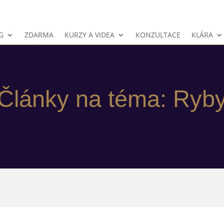
G
ZDARMA
KURZY A VIDEA
KONZULTACE
KLÁRA
Články na téma: Ryb