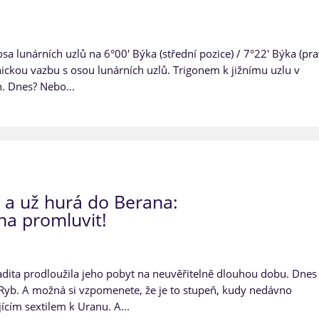
sa lunárních uzlů na 6°00' Býka (střední pozice) / 7°22' Býka (pr
ickou vazbu s osou lunárních uzlů. Trigonem k jižnímu uzlu v
. Dnes? Nebo...
, a už hurá do Berana:
ha promluvit!
adita prodloužila jeho pobyt na neuvěřitelně dlouhou dobu. Dnes
Ryb. A možná si vzpomenete, že je to stupeň, kudy nedávno
cím sextilem k Uranu. A...