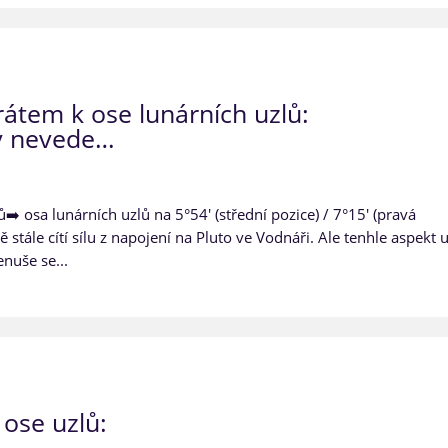
rátem k ose lunárních uzlů:
ky nevede…
️ osa lunárních uzlů na 5°54' (střední pozice) / 7°15' (pravá
 stále cítí sílu z napojení na Pluto ve Vodnáři. Ale tenhle aspekt 
enuše se...
k ose uzlů: