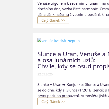
Venuše trigonem k severnímu lunárnímu uz
dnešního dne, vazba čisté harmonie. Cesta
dál a dál k našemu životnímu poslání, k na
Celý článek >>
Slunce a Uran, Venuše a
a osa lunárních uzlů:
Chvíle, kdy se osud propi
22.05.2026
Slunko + Uran ➡️ Konjunkce Slunce a Uran
se do dne, kdy si Slunce (1°20' Blíženců) s
první pocit po probuzení. Atmosféra jiskří a
Celý článek >>