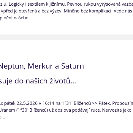
lu. Logicky i sextilem k jižnímu. Pevnou rukou vyrýsovaná vazb
 vpřed je otevřená a bez výzev. Míněno bez komplikací. Vede nás
plnění našeho...
 Neptun, Merkur a Saturn
suje do našich životů…
u: pátek 22.5.2026 v 16:14 na 1°31' Blíženců >> Pátek. Probouz
 Uranem (1°30' Blíženců) už doslova podávají ruce. Nervozita jako
...