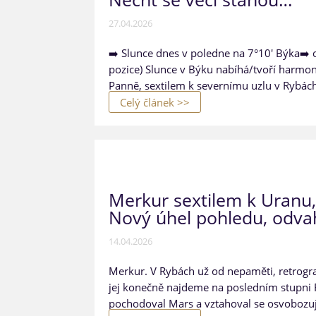
27.04.2026
➡️ Slunce dnes v poledne na 7°10' Býka➡️ o
pozice) Slunce v Býku nabíhá/tvoří harmon
Panně, sextilem k severnímu uzlu v Rybách
Celý článek >>
Merkur sextilem k Uranu
Nový úhel pohledu, odva
14.04.2026
Merkur. V Rybách už od nepaměti, retrogr
jej konečně najdeme na posledním stupni 
pochodoval Mars a vztahoval se osvobozují