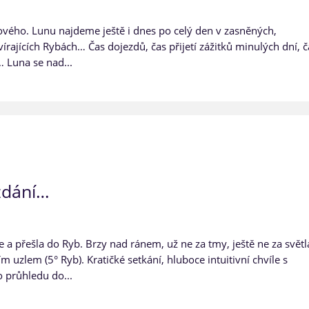
nového. Lunu najdeme ještě i dnes po celý den v zasněných,
írajících Rybách… Čas dojezdů, čas přijetí zážitků minulých dní, č
… Luna se nad...
vzdání…
a přešla do Ryb. Brzy nad ránem, už ne za tmy, ještě ne za světl
 uzlem (5° Ryb). Kratičké setkání, hluboce intuitivní chvíle s
průhledu do...