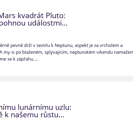
 Mars kvadrát Pluto:
o pohnou událostmi…
měrně pevně drží v sextilu k Neptunu, aspekt je za vrcholem a
. A my si po blaženém, splývajícím, neptunském víkendu namaže
me se k zápřahu....
nímu lunárnímu uzlu:
tě k našemu růstu…