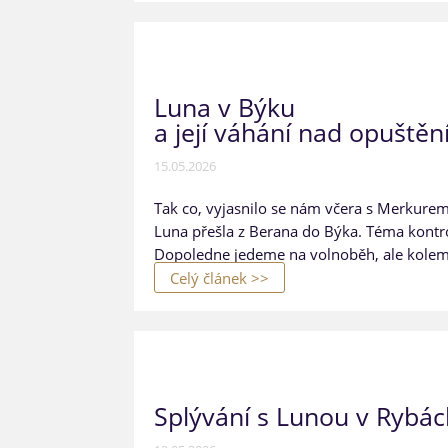
Luna v Býku
a její váhání nad opuště
15.05.2026
Tak co, vyjasnilo se nám včera s Merkurem
Luna přešla z Berana do Býka. Téma kontroly
Dopoledne jedeme na volnoběh, ale kolem 
Celý článek >>
Splývání s Lunou v Rybá