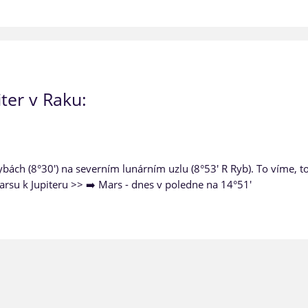
ter v Raku:
bách (8°30') na severním lunárním uzlu (8°53' R Ryb). To víme, t
arsu k Jupiteru >> ➡️ Mars - dnes v poledne na 14°51'